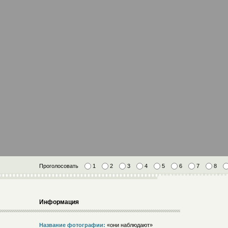
Проголосовать
1
2
3
4
5
6
7
8
Информация
Название фотографии:
«они наблюдают»