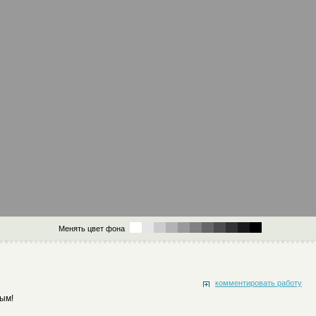
Менять цвет фона
комментировать работу
вым!