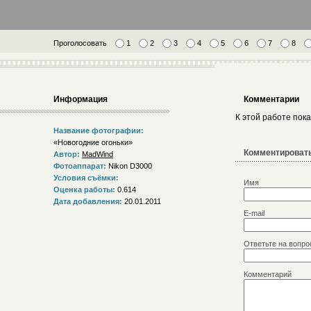
Проголосовать
1
2
3
4
5
6
7
8
Информация
Комментарии
К этой работе пок
Название фотографии:
«Новогодние огоньки»
Комментировать
Автор:
MadWind
Фотоаппарат:
Nikon D3000
Условия съёмки:
Имя
Оценка работы:
0.614
Дата добавления:
20.01.2011
E-mail
Ответьте на вопро
Комментарий