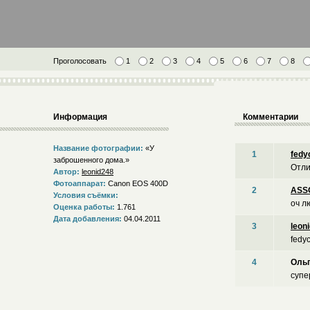
Проголосовать
1
2
3
4
5
6
7
8
Информация
Комментарии
Название фотографии:
«У
1
fedy
заброшенного дома.»
Отли
Автор:
leonid248
Фотоаппарат:
Canon EOS 400D
2
ASS
Условия съёмки:
оч л
Оценка работы:
1.761
Дата добавления:
04.04.2011
3
leon
fedy
4
Оль
супе