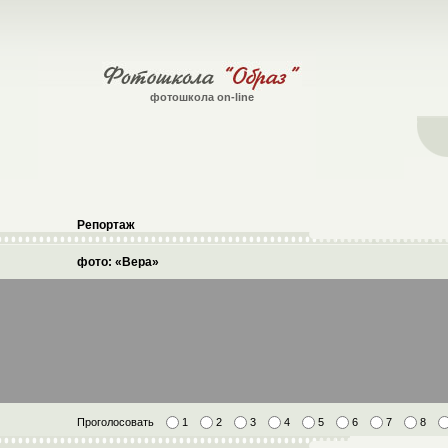
фотошкола on-line
Репортаж
фото: «Вера»
Проголосовать
1
2
3
4
5
6
7
8