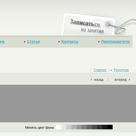
ум
Статьи
Контакты
Преподаватели
Главная
Репортаж
назад
вперед
Менять цвет фона