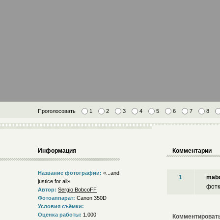
Проголосовать
1
2
3
4
5
6
7
8
Информация
Комментарии
Название фотографии:
«...and
1
mab
justice for all»
фотк
Автор:
Sergio BobcoFF
Фотоаппарат:
Canon 350D
Условия съёмки:
Оценка работы:
1.000
Комментировать