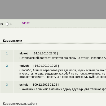
Класс!
9
10
Комментарии
1
slovot
| 14.01.2010 22:32 |
Потрясающий портрет- хочется его сразу на стену. Наверное 
2
fedych
| 16.01.2010 19:28 |
Спасибо, Агашка отработал уже два поля, здесь есть пара его 
и красоты легаша, ведущего за собой на потяжках охотника, не
стараются увидеть красоту, а в работающем среди буйных красо
3
schulc
| 09.12.2012 21:28 |
Я охотник и понимаю в легавых.Держу двух курцев.Отличное фо
Комментировать работу