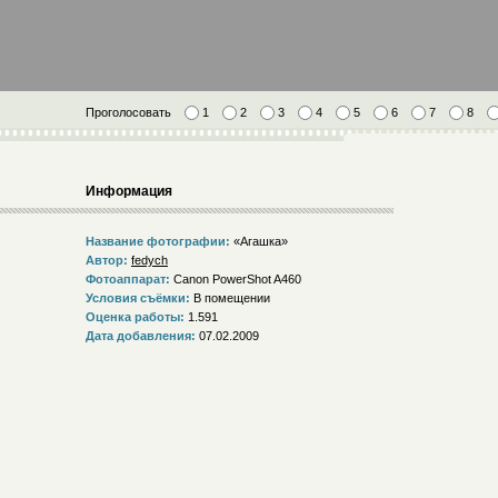
Проголосовать
1
2
3
4
5
6
7
8
Информация
Название фотографии:
«Агашка»
Автор:
fedych
Фотоаппарат:
Canon PowerShot A460
Условия съёмки:
В помещении
Оценка работы:
1.591
Дата добавления:
07.02.2009