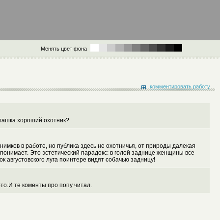
Менять цвет фона
комментировать работу
Агашка хороший охотник?
снимков в работе, но публика здесь не охотничья, от природы далекая
 понимает. Это эстетический парадокс: в голой заднице женщины все
к августовского луга поинтере видят собачью задницу!
то.И те коменты про попу читал.