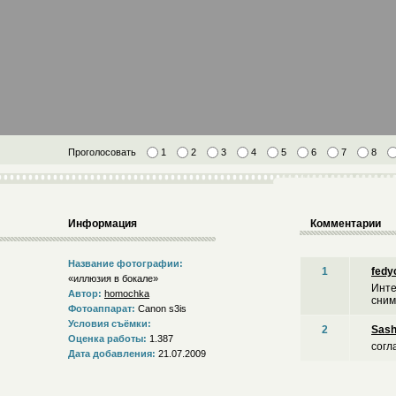
Проголосовать
1
2
3
4
5
6
7
8
Информация
Комментарии
Название фотографии:
1
fedy
«иллюзия в бокале»
Инте
Автор:
homochka
сним
Фотоаппарат:
Canon s3is
Условия съёмки:
2
Sas
Оценка работы:
1.387
согл
Дата добавления:
21.07.2009