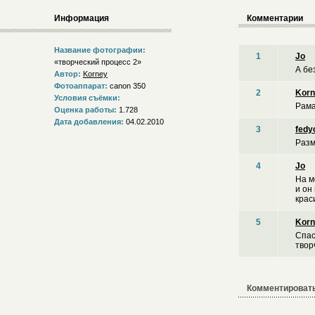
Информация
Комментарии
Название фотографии:
1
Jo
«творческий процесс 2»
А бе
Автор:
Korney
Фотоаппарат:
canon 350
2
Korn
Условия съёмки:
Рама
Оценка работы:
1.728
Дата добавления:
04.02.2010
3
fedy
Разм
4
Jo
На м
и он
крас
5
Korn
Спас
твор
Комментировать