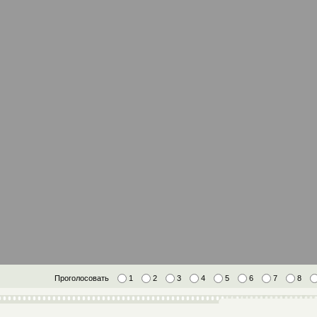
Проголосовать
1
2
3
4
5
6
7
8