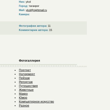
Ник:
ykol
Город:
таганрог
Mail:
ykol@nightmail.ru
Камера:
Фотографии автора:
11
Комментарии автора:
15
Фотогаллерея
Портрет
Натюрморт
Пейзаж
Репортаж
Путешествия
Животные
Макро
Юмор
Компьютерное искусство
Разное