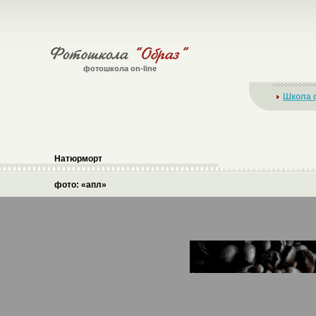
фотошкола on-line
Школа 
Натюрморт
фото: «апл»