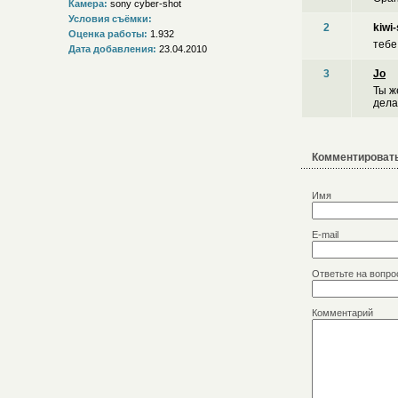
Камера:
sony cyber-shot
Условия съёмки:
2
kiwi
Оценка работы:
1.932
тебе
Дата добавления:
23.04.2010
3
Jo
Ты ж
дела
Комментировать
Имя
E-mail
Ответьте на вопро
Комментарий