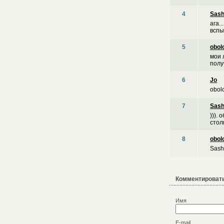
4
Sas
ага.
вспы
5
obol
мои 
полу
6
Jo
obol
7
Sas
))).
стол
8
obol
Sash
Комментировать
Имя
E-mail