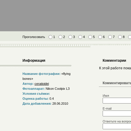
Проголосовать
1
2
3
4
5
6
7
8
Информация
Комментарии
К этой работе пок
Название фотографии:
«flying
bones»
Комментировать
Автор:
ceratioidei
Фотоаппарат:
Nikon Coolpix L3
Условия съёмки:
Имя
Оценка работы:
0.4
Дата добавления:
28.06.2010
E-mail
Ответьте на вопро