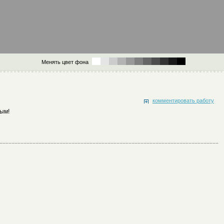
Менять цвет фона
комментировать работу
вым!