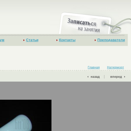
ум
Статьи
Контакты
Преподаватели
Главная
Натюрморт
назад
вперед