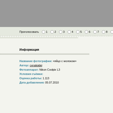
Проголосовать
1
2
3
4
5
6
7
8
Информация
Название фотографии:
«яйцо с молоком»
Автор:
ceratioidei
Фотоаппарат:
Nikon Coolpix L3
Условия съёмки:
Оценка работы:
1.113
Дата добавления:
05.07.2010