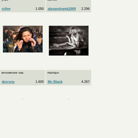
rz9ye
1.050
alexandramk2009
2.296
мгновение ока
maniqur
фогель
1.605
Mc Blank
4.267