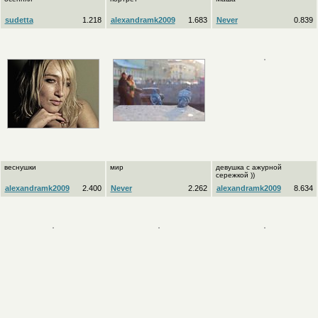
sudetta
1.218
alexandramk2009
1.683
Never
0.839
веснушки
мир
девушка с ажурной
сережкой ))
alexandramk2009
2.400
Never
2.262
alexandramk2009
8.634