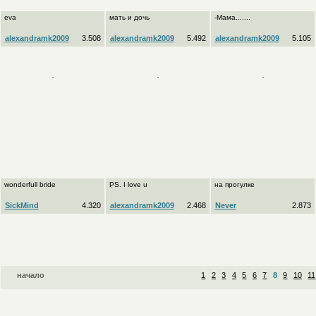
eva
мать и дочь
-Мама.......
alexandramk2009
3.508
alexandramk2009
5.492
alexandramk2009
5.105
wonderfull bride
PS. I love u
на прогулке
SickMind
4.320
alexandramk2009
2.468
Never
2.873
начало
1
2
3
4
5
6
7
8
9
10
11