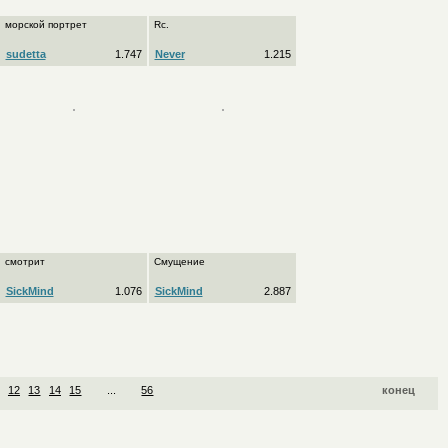
морской портрет
Rc.
sudetta
1.747
Never
1.215
смотрит
Смущение
SickMind
1.076
SickMind
2.887
12
13
14
15
...
56
конец