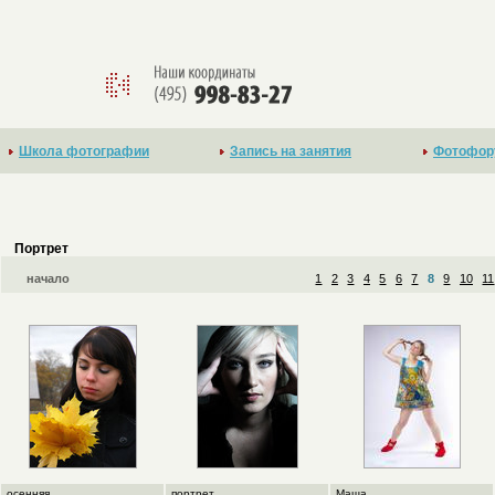
Школа фотографии
Запись на занятия
Фотофор
Портрет
начало
1
2
3
4
5
6
7
8
9
10
11
осенняя
портрет
Маша