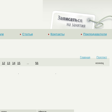
ум
Статьи
Контакты
Преподаватели
Главная
Портрет
12
13
14
15
...
56
конец
утро
silence