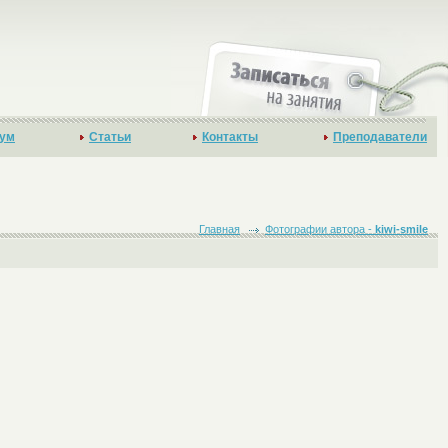
ум
Статьи
Контакты
Преподаватели
Главная
Фотографии автора -
kiwi-smile